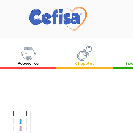
Acessórios
Chupetas
Bico