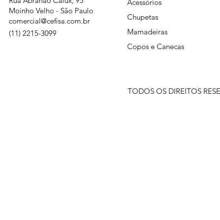
Rua Abrahão Calux, 95
Acessórios
Moinho Velho - São Paulo
Chupetas
comercial@cefisa.com.br
Mamadeiras
(11) 2215-3099
Copos e Canecas
TODOS OS DIREITOS RESER