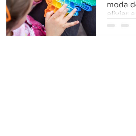
moda do
aliviar 
Ao estimular 
movimentos re
o estresse, m
ferramenta par